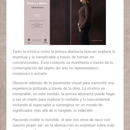
Tanto la mística como la pintura abstracta buscan explorar lo
espiritual y lo inexplicable a través de formas no
convencionales. Esta conexión se manifiesta a través de la
contemplación del objeto del arte no representativo,
misterioso o extraño.
Observar además de lo puramente visual para transmitir una
experiencia profunda a través de la obra. Lo místico es
inenarrable, en este sentido, la pintura abstracta puede llegar
a ser un medio para explorar lo inefable y lo trascendental,
invitando al espectador a sumergirse en un mundo de
significados más allá de lo tangible, lo indecible.
Haciendo visible lo invisible, el arte nos sirve de nexo con
nuestro propio ser; en la abstracción se expresan sobre todo