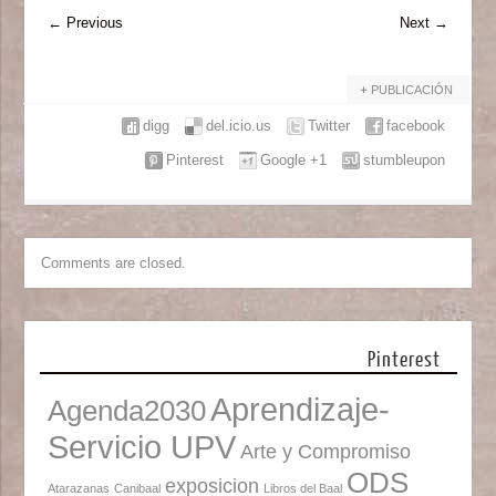
←
Previous
Next
→
PUBLICACIÓN
digg
del.icio.us
Twitter
facebook
Pinterest
Google +1
stumbleupon
Comments are closed.
Pinterest
Aprendizaje-
Agenda2030
Servicio UPV
Arte y Compromiso
ODS
exposicion
Atarazanas
Canibaal
Libros del Baal